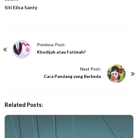
Siti Elisa Santy
P
Previous Post:
o
Khodijah atau Fatimah?
s
t
Next Post:
N
Cara Pandang yang Berbeda
a
v
i
Related Posts:
g
a
t
i