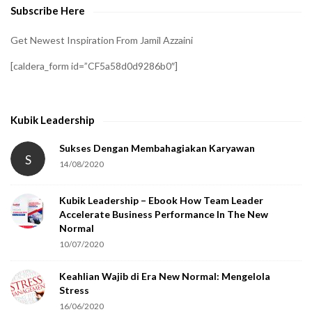
Subscribe Here
r
i
Get Newest Inspiration From Jamil Azzaini
f
[caldera_form id=”CF5a58d0d9286b0″]
y
t
h
Kubik Leadership
a
t
Sukses Dengan Membahagiakan Karyawan
S
14/08/2020
y
o
Kubik Leadership – Ebook How Team Leader
u
Accelerate Business Performance In The New
a
Normal
r
10/07/2020
e
Keahlian Wajib di Era New Normal: Mengelola
h
Stress
u
16/06/2020