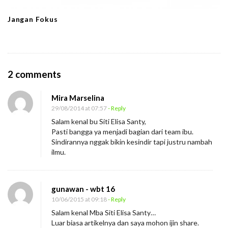
Jangan Fokus
O
2 comments
n
Mira Marselina
A
29/08/2014 at 07:57
- Reply
S
Salam kenal bu Siti Elisa Santy,
i
Pasti bangga ya menjadi bagian dari team ibu.
m
Sindirannya nggak bikin kesindir tapi justru nambah
ilmu.
p
l
e
gunawan - wbt 16
M
10/06/2015 at 09:18
- Reply
e
Salam kenal Mba Siti Elisa Santy…
Luar biasa artikelnya dan saya mohon ijin share.
s