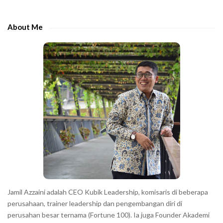
d
h
e
e
About Me
b
c
a
h
r
a
r
a
c
t
e
r
s
s
h
Jamil Azzaini adalah CEO Kubik Leadership, komisaris di beberapa
o
perusahaan, trainer leadership dan pengembangan diri di
w
perusahan besar ternama (Fortune 100). Ia juga Founder Akademi