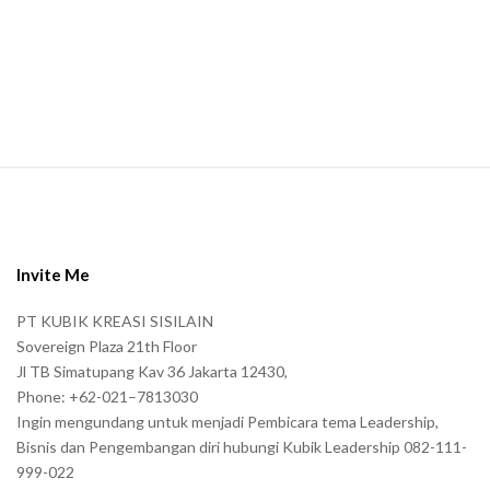
m
a
n
.
S
i
t
e
Invite Me
F
PT KUBIK KREASI SISILAIN
o
Sovereign Plaza 21th Floor
o
Jl TB Simatupang Kav 36 Jakarta 12430,
t
Phone: +62-021–7813030
e
Ingin mengundang untuk menjadi Pembicara tema Leadership,
r
Bisnis dan Pengembangan diri hubungi Kubik Leadership 082-111-
999-022