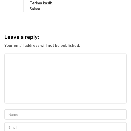
Terima kasih.
s
Salam
a
g
e
Leave a reply:
T
o
Your email address will not be published.
R
e
s
p
e
c
t
O
t
h