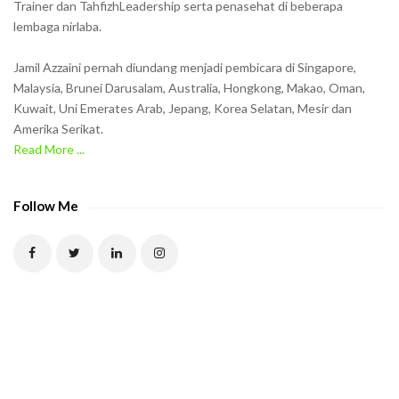
Trainer dan TahfizhLeadership serta penasehat di beberapa
n
lembaga nirlaba.
i
n
Jamil Azzaini pernah diundang menjadi pembicara di Singapore,
t
Malaysia, Brunei Darusalam, Australia, Hongkong, Makao, Oman,
h
Kuwait, Uni Emerates Arab, Jepang, Korea Selatan, Mesir dan
Amerika Serikat.
e
Read More ...
C
A
P
Follow Me
T
C
H
A
t
o
v
e